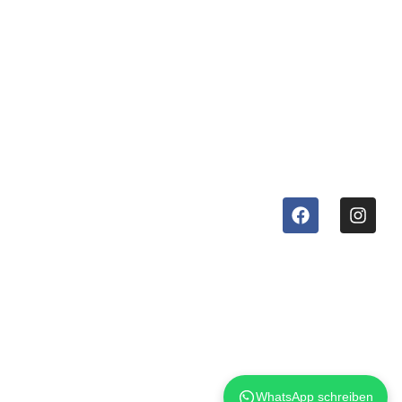
Stauda SRLS
Orari di
Via Renner 22
39030 Chienes (BZ)
lavoro
Italy
tel:
+39 0474 869086
LUN – VEN
whatsapp:
+39 0474
869086
e-mail:
info@stauda.it
08:00 –
billing:
invoice@stauda.it
helpdesk:
12:00 &
helpdesk@stauda.it
Impressum | Privacy policy
pec:
stauda@pec.it
13:00 –
| Cookie Policy
www.stauda.it
17:00
P. IVA: IT03234670218
Codice Destinatario:
A4707H7
Cassa Raiffeisen di
Brunico
WhatsApp schreiben
IT 55 M 08035 58300