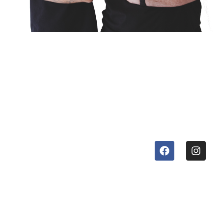
Stauda SRLS
Orari di
Via Renner 22
39030 Chienes (BZ)
lavoro
Italy
tel:
+39 0474 869086
LUN – VEN
whatsapp:
+39 0474
869086
e-mail:
info@stauda.it
08:00 –
billing:
invoice@stauda.it
helpdesk:
12:00 &
helpdesk@stauda.it
Impressum | Privacy policy
pec:
stauda@pec.it
13:00 –
| Cookie Policy
www.stauda.it
17:00
P. IVA: IT03234670218
Codice Destinatario:
A4707H7